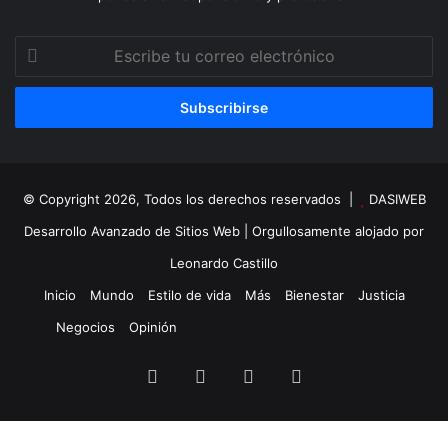
Escribe
tu
correo
electrónico
© Copyright 2026, Todos los derechos reservados |
DASIWEB
Desarrollo Avanzado de Sitios Web
| Orgullosamente alojado por
Leonardo Castillo
Inicio
Mundo
Estilo de vida
Más
Bienestar
Justicia
Negocios
Opinión
Facebook
X
YouTube
Instagram