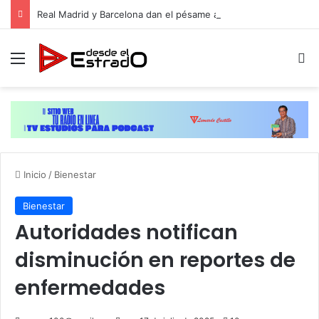
Real Madrid y Barcelona dan el pésame a Leo Messi por la muerte de su padre
Menú
B
Inicio
/
Bienestar
Bienestar
Autoridades notifican
disminución en reportes de
enfermedades