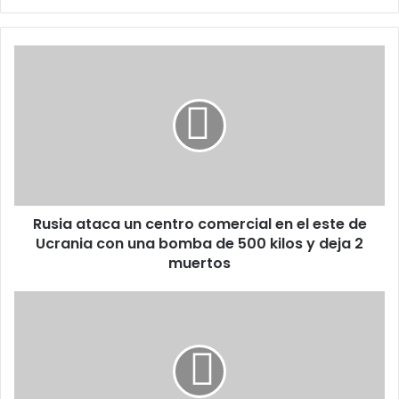
Rusia
ataca
un
centro
comercial
en
el
este
de
Rusia ataca un centro comercial en el este de
Ucrania
con
Ucrania con una bomba de 500 kilos y deja 2
una
muertos
bomba
de
El
500
Cine
kilos
Dominicano
y
Lanza
deja
"El
2
Condenado