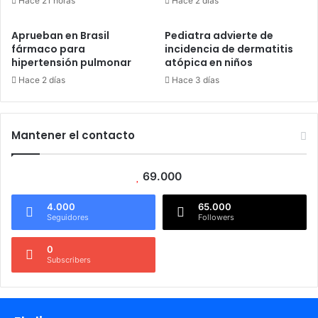
Hace 21 horas
Hace 2 días
Aprueban en Brasil
Pediatra advierte de
fármaco para
incidencia de dermatitis
hipertensión pulmonar
atópica en niños
Hace 2 días
Hace 3 días
Mantener el contacto
69.000
4.000
65.000
Seguidores
Followers
0
Subscribers