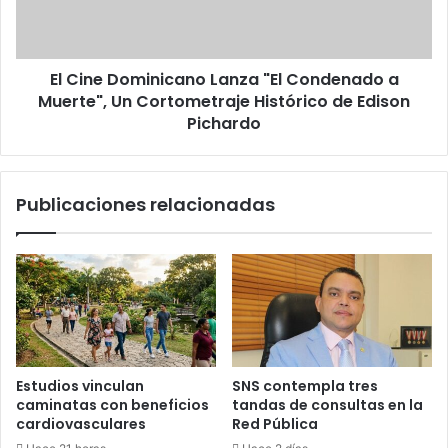
muertos
a
Muerte",
Un
El Cine Dominicano Lanza "El Condenado a
Cortometraje
Histórico
Muerte", Un Cortometraje Histórico de Edison
de
Pichardo
Edison
Pichardo
Publicaciones relacionadas
Estudios vinculan
SNS contempla tres
caminatas con beneficios
tandas de consultas en la
cardiovasculares
Red Pública