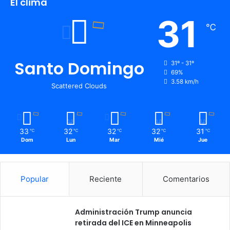
El clima
31
℃
Santo Domingo
31º - 31º
69%
3.58 km/h
Scattered Clouds
33
32
32
32
31
℃
℃
℃
℃
℃
Dom
Lun
Mar
Mié
Jue
Popular
Reciente
Comentarios
Administración Trump anuncia
retirada del ICE en Minneapolis