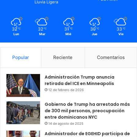
Lluvia Ligera
32
32
31
30
33
℃
℃
℃
℃
℃
Lun
Mar
Mié
Jue
Vie
Popular
Reciente
Comentarios
Administración Trump anuncia
retirada del ICE en Minneapolis
12 de febrero de 2026
Gobierno de Trump ha arrestado más
de 300 mil personas, preocupación
entre dominicanos NYC
14 de agosto de 2025
Administrador de EGEHID participa de