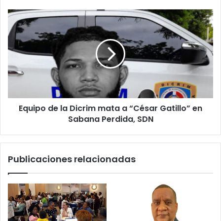
Equipo
de
la
Dicrim
mata
a
“César
Gatillo”
en
Equipo de la Dicrim mata a “César Gatillo” en
Sabana
Perdida,
Sabana Perdida, SDN
SDN
Publicaciones relacionadas