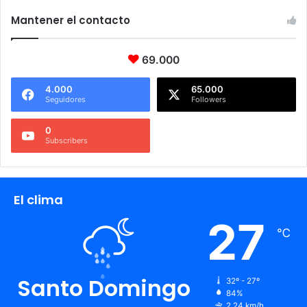
Mantener el contacto
69.000
4.000
65.000
Seguidores
Followers
0
Subscribers
El clima
27
℃
Santo Domingo
32º - 27º
84%
2.24 km/h