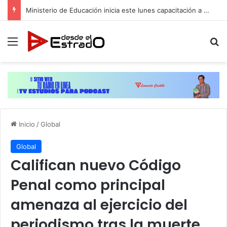
Ministerio de Educación inicia este lunes capacitación a docentes de cara al inicio del año escolar 2026-2027
Menú
B
Inicio
/
Global
Global
Califican nuevo Código
Penal como principal
amenaza al ejercicio del
periodismo tras la muerte