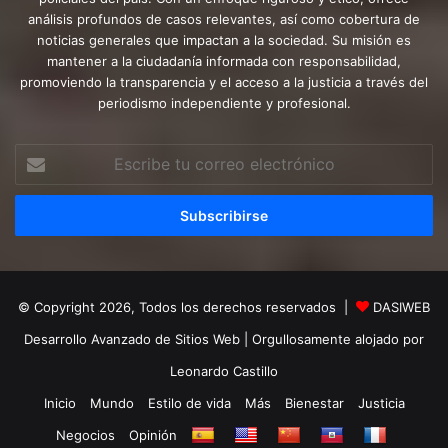
análisis profundos de casos relevantes, así como cobertura de
noticias generales que impactan a la sociedad. Su misión es
mantener a la ciudadanía informada con responsabilidad,
promoviendo la transparencia y el acceso a la justicia a través del
periodismo independiente y profesional.
Escribe
tu
correo
electrónico
© Copyright 2026, Todos los derechos reservados |
DASIWEB
Desarrollo Avanzado de Sitios Web
| Orgullosamente alojado por
Leonardo Castillo
Inicio
Mundo
Estilo de vida
Más
Bienestar
Justicia
Negocios
Opinión