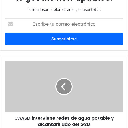
Lorem ipsum dolor sit amet, consectetur.
Escribe
tu
correo
electrónico
CAASD
interviene
redes
de
agua
potable
y
alcantarillado
del
CAASD interviene redes de agua potable y
GSD
alcantarillado del GSD