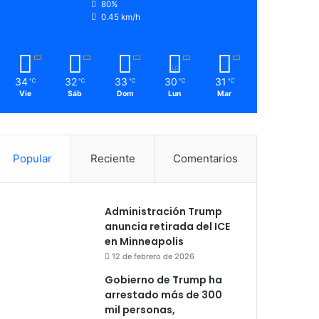
80%
0.45 km/h
34
32
33
30
31
℃
℃
℃
℃
℃
Vie
Sáb
Dom
Lun
Mar
Popular
Reciente
Comentarios
Administración Trump
anuncia retirada del ICE
en Minneapolis
12 de febrero de 2026
Gobierno de Trump ha
arrestado más de 300
mil personas,