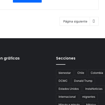
Página siguiente
en gráficas
Secciones
bienestar
Chile
Colombia
DCMC
Donald Trump
Estados Unidos
InstaNoticias
Internacional
migrantes
Minuto a minuto
México