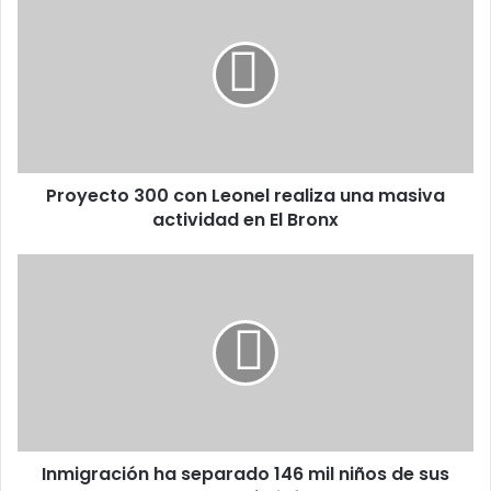
300
con
Leonel
realiza
una
masiva
actividad
en
Proyecto 300 con Leonel realiza una masiva
El
Bronx
actividad en El Bronx
Inmigración
ha
separado
146
mil
niños
de
sus
padres,
Inmigración ha separado 146 mil niños de sus
según