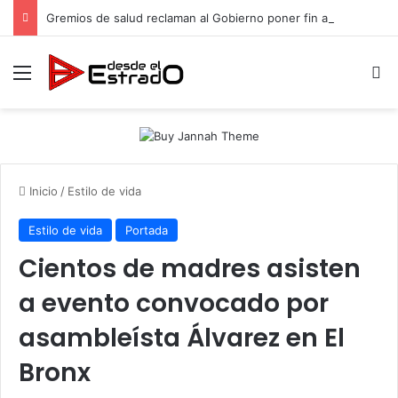
Gremios de salud reclaman al Gobierno poner fin a injusticia salarial que afecta a miles de trabajadores administrativos
Menú
B
Inicio
/
Estilo de vida
Estilo de vida
Portada
Cientos de madres asisten
a evento convocado por
asambleísta Álvarez en El
Bronx