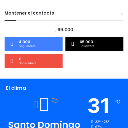
Mantener el contacto
69.000
4.000
65.000
Seguidores
Followers
0
Subscribers
El clima
31
℃
Santo Domingo
32º - 28º
67%