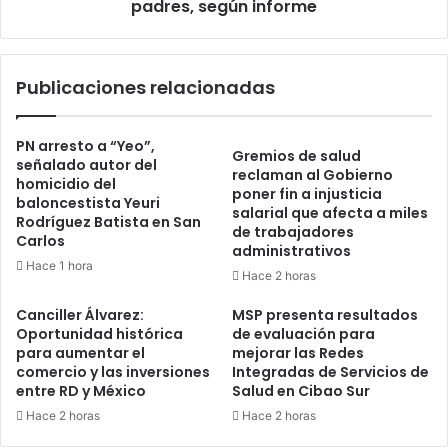
informe
padres, según informe
Publicaciones relacionadas
PN arresto a “Yeo”,
Gremios de salud
señalado autor del
reclaman al Gobierno
homicidio del
poner fin a injusticia
baloncestista Yeuri
salarial que afecta a miles
Rodríguez Batista en San
de trabajadores
Carlos
administrativos
Hace 1 hora
Hace 2 horas
Canciller Álvarez:
MSP presenta resultados
Oportunidad histórica
de evaluación para
para aumentar el
mejorar las Redes
comercio y las inversiones
Integradas de Servicios de
entre RD y México
Salud en Cibao Sur
Hace 2 horas
Hace 2 horas