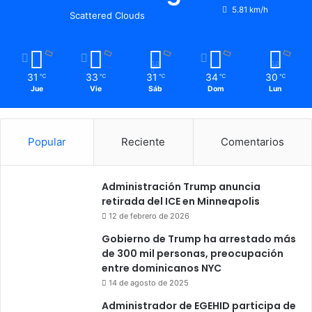
5.81 km/h
Scattered Clouds
31
33
31
34
30
℃
℃
℃
℃
℃
Jue
Vie
Sáb
Dom
Lun
Popular
Reciente
Comentarios
Administración Trump anuncia
retirada del ICE en Minneapolis
12 de febrero de 2026
Gobierno de Trump ha arrestado más
de 300 mil personas, preocupación
entre dominicanos NYC
14 de agosto de 2025
Administrador de EGEHID participa de