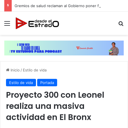
Gremios de salud reclaman al Gobierno poner fin a injusticia salarial que afecta a miles de trabajadores administrativos
Menú
B
Inicio
/
Estilo de vida
Estilo de vida
Portada
Proyecto 300 con Leonel
realiza una masiva
actividad en El Bronx