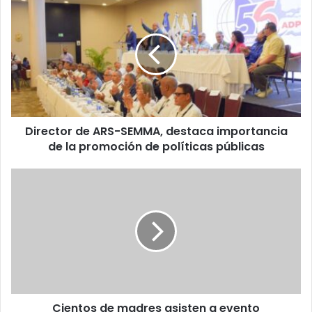
de
ARS-
SEMMA,
destaca
importancia
de
la
promoción
Director de ARS-SEMMA, destaca importancia
de
políticas
de la promoción de políticas públicas
públicas
Cientos
de
madres
asisten
a
evento
convocado
por
asambleísta
Cientos de madres asisten a evento
Álvarez