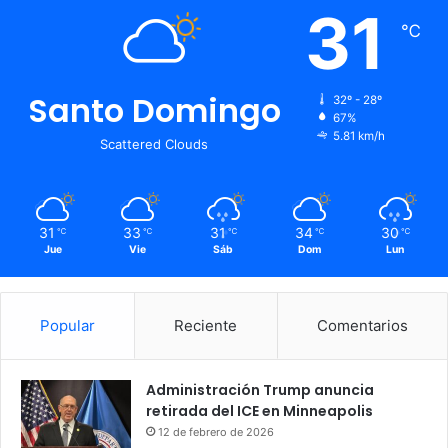
31
℃
Santo Domingo
32º - 28º
67%
5.81 km/h
Scattered Clouds
31
33
31
34
30
℃
℃
℃
℃
℃
Jue
Vie
Sáb
Dom
Lun
Popular
Reciente
Comentarios
Administración Trump anuncia
retirada del ICE en Minneapolis
12 de febrero de 2026