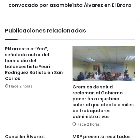
en
convocado por asambleísta Álvarez en El Bronx
El
Bronx
Publicaciones relacionadas
PN arresto a “Yeo”,
señalado autor del
homicidio del
baloncestista Yeuri
Rodríguez Batista en San
Carlos
Hace 2 horas
Gremios de salud
reclaman al Gobierno
poner fin a injusticia
salarial que afecta a miles
de trabajadores
administrativos
Hace 2 horas
Canciller Álvarez:
MSP presenta resultados