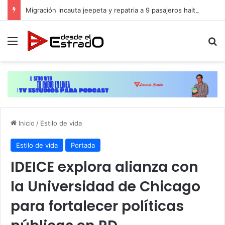
Migración incauta jeepeta y repatria a 9 pasajeros haitianos que transportaban en estatus irregular
Menú
B
Inicio
/
Estilo de vida
Estilo de vida
Portada
IDEICE explora alianza con
la Universidad de Chicago
para fortalecer políticas