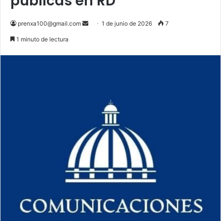
públicas en RD
Send
prenxa100@gmail.com
1 de junio de 2026
7
an
1 minuto de lectura
email