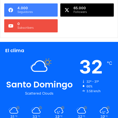
4.000
65.000
Seguidores
Followers
0
Subscribers
El clima
32
℃
Santo Domingo
32º - 31º
66%
3.58 km/h
Scattered Clouds
31
33
32
32
32
℃
℃
℃
℃
℃