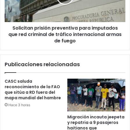
que
red
criminal
de
Solicitan prisión preventiva para imputados
tráfico
internacional
que red criminal de tráfico internacional armas
armas
de fuego
de
fuego
Publicaciones relacionadas
CASC saluda
reconocimiento de la FAO
que sitúa a RD fuera del
mapa mundial del hambre
Hace 3 horas
Migración incauta jeepeta
y repatria a 9 pasajeros
haitianos que