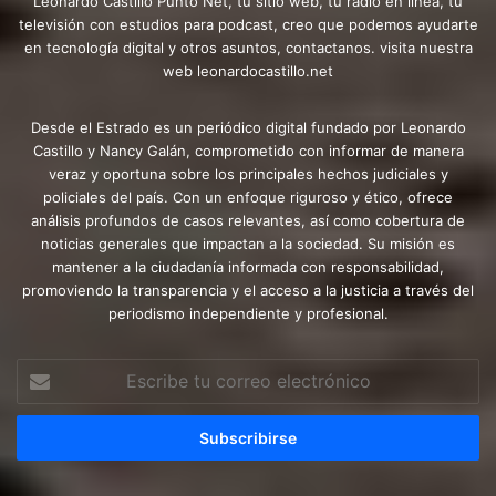
Leonardo Castillo Punto Net, tu sitio web, tu radio en línea, tu
televisión con estudios para podcast, creo que podemos ayudarte
en tecnología digital y otros asuntos, contactanos. visita nuestra
web leonardocastillo.net
Desde el Estrado es un periódico digital fundado por Leonardo
Castillo y Nancy Galán, comprometido con informar de manera
veraz y oportuna sobre los principales hechos judiciales y
policiales del país. Con un enfoque riguroso y ético, ofrece
análisis profundos de casos relevantes, así como cobertura de
noticias generales que impactan a la sociedad. Su misión es
mantener a la ciudadanía informada con responsabilidad,
promoviendo la transparencia y el acceso a la justicia a través del
periodismo independiente y profesional.
Escribe
tu
correo
electrónico