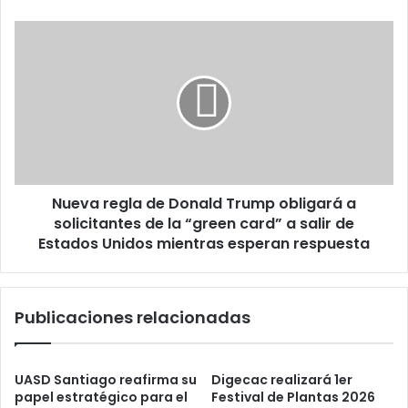
en
RD
Nueva
regla
de
Donald
Trump
obligará
a
solicitantes
de
Nueva regla de Donald Trump obligará a
la
“green
solicitantes de la “green card” a salir de
card”
Estados Unidos mientras esperan respuesta
a
salir
de
Publicaciones relacionadas
Estados
Unidos
mientras
esperan
UASD Santiago reafirma su
Digecac realizará 1er
respuesta
papel estratégico para el
Festival de Plantas 2026