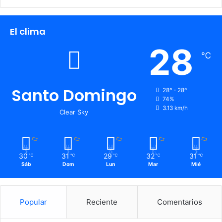
El clima
28
℃
Santo Domingo
28º - 28º
74%
3.13 km/h
Clear Sky
30
31
29
32
31
℃
℃
℃
℃
℃
Sáb
Dom
Lun
Mar
Mié
Popular
Reciente
Comentarios