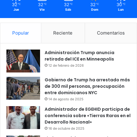
32
32
32
32
30
℃
℃
℃
℃
℃
Jue
Vie
Sáb
Dom
Lun
Popular
Reciente
Comentarios
Administración Trump anuncia
retirada del ICE en Minneapolis
12 de febrero de 2026
Gobierno de Trump ha arrestado más
de 300 mil personas, preocupación
entre dominicanos NYC
14 de agosto de 2025
Administrador de EGEHID participa de
conferencia sobre «Tierras Raras en el
Desarrollo Nacional»
16 de octubre de 2025