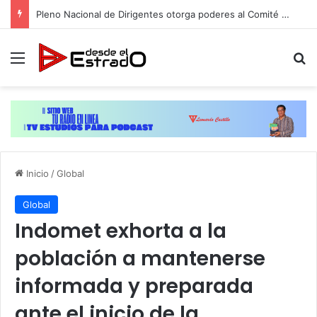
Pleno Nacional de Dirigentes otorga poderes al Comité Ejecutivo de la ADP para dar toques finales a plan de movilización
Menú
B
Inicio
/
Global
Global
Indomet exhorta a la
población a mantenerse
informada y preparada
ante el inicio de la