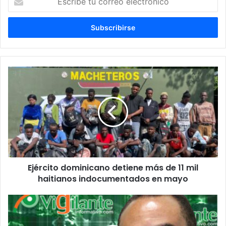
tu
correo
electrónico
Ejército
dominicano
detiene
más
de
11
mil
haitianos
indocumentados
Ejército dominicano detiene más de 11 mil
en
mayo
haitianos indocumentados en mayo
Leonel
Fernández:
El