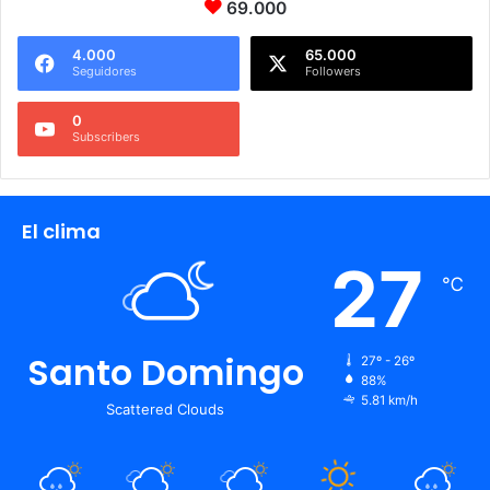
69.000
4.000
65.000
Seguidores
Followers
0
Subscribers
El clima
27
℃
Santo Domingo
27º - 26º
88%
5.81 km/h
Scattered Clouds