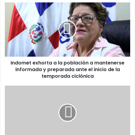
Indomet
exhorta
a
la
población
a
mantenerse
informada
y
Indomet exhorta a la población a mantenerse
preparada
ante
informada y preparada ante el inicio de la
el
temporada ciclónica
inicio
de
Sociedad
la
Oncología
temporada
Médica:
ciclónica
80%
cáncer
pulmón
se
asocia