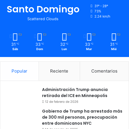
Santo Domingo
31º - 28º
73%
2.24 km/h
Scattered Clouds
31
33
32
33
31
℃
℃
℃
℃
℃
Sáb
Dom
Lun
Mar
Mié
Popular
Reciente
Comentarios
Administración Trump anuncia
retirada del ICE en Minneapolis
12 de febrero de 2026
Gobierno de Trump ha arrestado más
de 300 mil personas, preocupación
entre dominicanos NYC