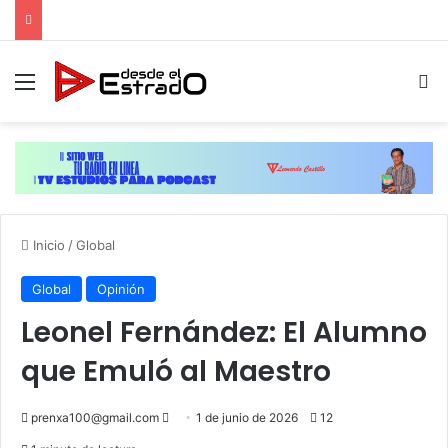
Menú
B
Inicio
/
Global
Global
Opinión
Leonel Fernández: El Alumno
que Emuló al Maestro
Send
prenxa100@gmail.com
1 de junio de 2026
12
an