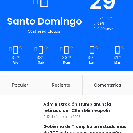
29
Santo Domingo
32º - 29º
69%
0.89 km/h
Scattered Clouds
32
33
33
30
31
℃
℃
℃
℃
℃
Vie
Sáb
Dom
Lun
Mar
Popular
Reciente
Comentarios
Administración Trump anuncia
retirada del ICE en Minneapolis
12 de febrero de 2026
Gobierno de Trump ha arrestado más
de 300 mil personas, preocupación