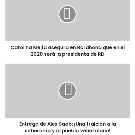
asegura
en
Barahona
que
en
el
2028
Carolina Mejía asegura en Barahona que en el
será
la
2028 será la presidenta de RD
presidenta
de
Entrega
RD
de
Alex
Saab:
¡Una
traición
a
la
soberanía
Entrega de Alex Saab: ¡Una traición a la
y
al
soberanía y al pueblo venezolano!