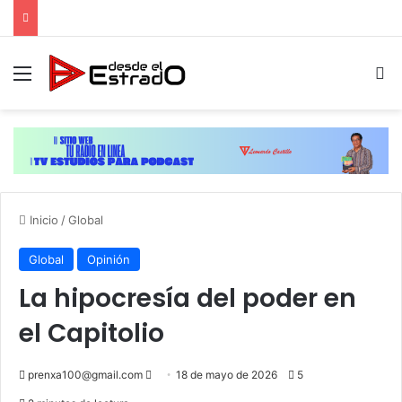
Menú
B
Inicio
/
Global
Global
Opinión
La hipocresía del poder en
el Capitolio
Send
prenxa100@gmail.com
18 de mayo de 2026
5
an