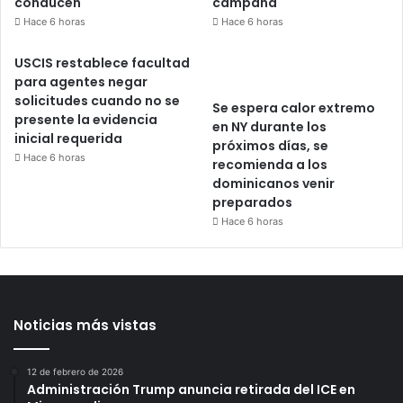
conducen
campaña
Hace 6 horas
Hace 6 horas
USCIS restablece facultad
para agentes negar
solicitudes cuando no se
Se espera calor extremo
presente la evidencia
en NY durante los
inicial requerida
próximos días, se
Hace 6 horas
recomienda a los
dominicanos venir
preparados
Hace 6 horas
Noticias más vistas
12 de febrero de 2026
Administración Trump anuncia retirada del ICE en