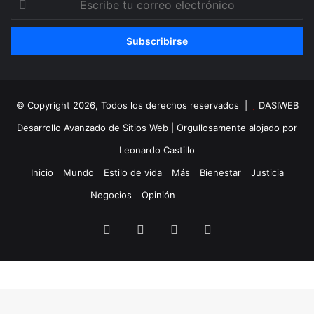
tu
correo
electrónico
© Copyright 2026, Todos los derechos reservados |
DASIWEB
Desarrollo Avanzado de Sitios Web
| Orgullosamente alojado por
Leonardo Castillo
Inicio
Mundo
Estilo de vida
Más
Bienestar
Justicia
Negocios
Opinión
Facebook
X
YouTube
Instagram