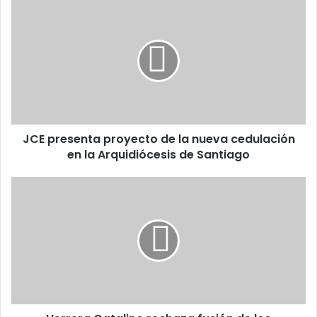
JCE
presenta
proyecto de
la
nueva
cedulación
en la
Arquidiócesis de
Santiago
JCE presenta proyecto de la nueva cedulación
en la Arquidiócesis de Santiago
Herrera
Catalino
rechaza
fusión
de
los
Ministerios
de
ducación
y