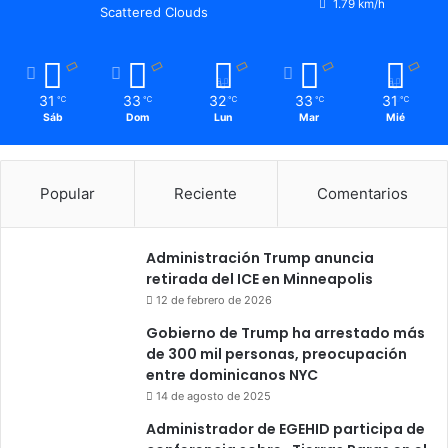
1.79 km/h
Scattered Clouds
31
33
32
33
31
℃
℃
℃
℃
℃
Sáb
Dom
Lun
Mar
Mié
Popular
Reciente
Comentarios
Administración Trump anuncia
retirada del ICE en Minneapolis
12 de febrero de 2026
Gobierno de Trump ha arrestado más
de 300 mil personas, preocupación
entre dominicanos NYC
14 de agosto de 2025
Administrador de EGEHID participa de