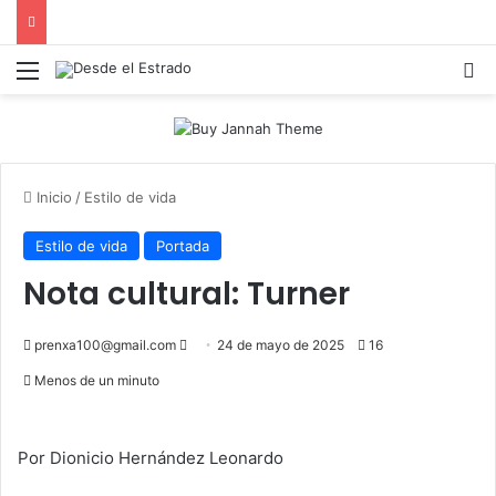
Menú
B
Inicio
/
Estilo de vida
Estilo de vida
Portada
Nota cultural: Turner
Send
prenxa100@gmail.com
24 de mayo de 2025
16
an
Menos de un minuto
email
Por Dionicio Hernández Leonardo