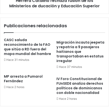
Herrera Catalino rechaza fusión de los
Educación
Ministerios de ducación y Educación Superior
Superior
Publicaciones relacionadas
CASC saluda
Migración incauta jeepeta
reconocimiento de la FAO
y repatria a 9 pasajeros
que sitúa a RD fuera del
haitianos que
mapa mundial del hambre
transportaban en estatus
Hace 31 minutos
irregular
Hace 37 minutos
MP arresta a Pumarol
IV Foro Constitucional de
Fernández
FUnSEDE analiza derechos
Hace 2 horas
políticos de dominicanos
con doble nacionalidad
Hace 2 horas