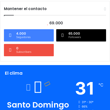
Mantener el contacto
69.000
4.000
65.000
Seguidores
Followers
0
Subscribers
El clima
31
℃
Santo Domingo
31º - 30º
66%