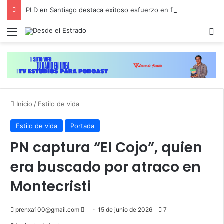
PLD en Santiago destaca exitoso esfuerzo en fortalecer su estructura y contacto con las comunidades
Menú
B
Inicio
/
Estilo de vida
Estilo de vida
Portada
PN captura “El Cojo”, quien
era buscado por atraco en
Montecristi
Send
prenxa100@gmail.com
15 de junio de 2026
7
an