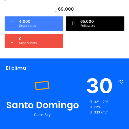
69.000
4.000
65.000
Seguidores
Followers
0
Subscribers
El clima
30
℃
Santo Domingo
32º - 29º
72%
3.13 km/h
Clear Sky