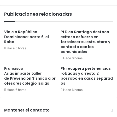
Cotuí
Publicaciones relacionadas
Viaje a República
PLD en Santiago destaca
Dominicana: parte 6, el
exitoso esfuerzo en
Rabo
fortalecer su estructura y
contacto con las
Hace 5 horas
comunidades
Hace 6 horas
Francisco
PN recupera pertenencias
Arias imparte taller
robadas y arresta 2
de Prevención Sísmica a pr
por robo en casos separad
ofesores colegio Isaias
os
Hace 6 horas
Hace 6 horas
Mantener el contacto