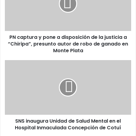
a
disposición
de
la
justicia
PN captura y pone a disposición de la justicia a
a
“Chiripa”,
“Chiripa”, presunto autor de robo de ganado en
presunto
Monte Plata
autor
de
SNS
robo
inaugura
de
Unidad
ganado
de
en
Salud
Monte
Mental
Plata
en
el
Hospital
SNS inaugura Unidad de Salud Mental en el
Inmaculada
Concepción
Hospital Inmaculada Concepción de Cotuí
de