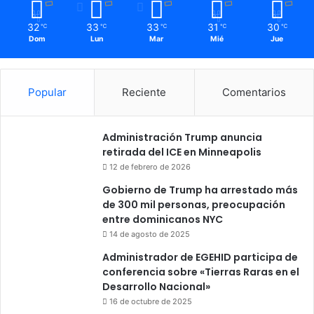
32
33
33
31
30
℃
℃
℃
℃
℃
Dom
Lun
Mar
Mié
Jue
Popular
Reciente
Comentarios
Administración Trump anuncia
retirada del ICE en Minneapolis
12 de febrero de 2026
Gobierno de Trump ha arrestado más
de 300 mil personas, preocupación
entre dominicanos NYC
14 de agosto de 2025
Administrador de EGEHID participa de
conferencia sobre «Tierras Raras en el
Desarrollo Nacional»
16 de octubre de 2025