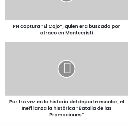
era
buscado
por
atraco
PN captura “El Cojo”, quien era buscado por
en
Montecristi
atraco en Montecristi
Por
1ra
vez
en
la
historia
del
deporte
escolar,
Por 1ra vez en la historia del deporte escolar, el
el
Inefi
Inefi lanza la histórica “Batalla de las
lanza
Promociones”
la
histórica
“Batalla