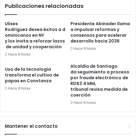
Publicaciones relacionadas
de
las
Promociones”
Ulises
Presidente Abinader llama
Rodríguez desea éxitos a d
a impulsar reformas y
ominicanos en NY
consensos para acelerar
y los invita a reforzar lazos
desarrollo hacia 2036
de unidad y cooperación
Hace 9 horas
Hace 9 horas
Alcaldía de Santiago
Uso de la tecnología
da seguimiento a proceso
transforma el cultivo de
por fraude electrónico de
papas en Constanza
RD$3.4 MM,
Hace 9 horas
tribunal revisa medida de
coerción
Hace 9 horas
Mantener el contacto