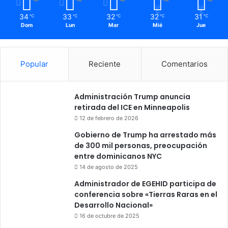
34
33
32
32
31
℃
℃
℃
℃
℃
Dom
Lun
Mar
Mié
Jue
Popular
Reciente
Comentarios
Administración Trump anuncia
retirada del ICE en Minneapolis
12 de febrero de 2026
Gobierno de Trump ha arrestado más
de 300 mil personas, preocupación
entre dominicanos NYC
14 de agosto de 2025
Administrador de EGEHID participa de
conferencia sobre «Tierras Raras en el
Desarrollo Nacional»
16 de octubre de 2025