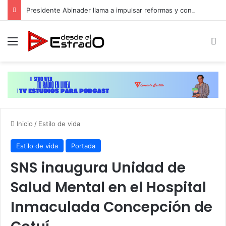
Presidente Abinader llama a impulsar reformas y consensos para acelerar desarrollo hacia 2036
Menú
B
Inicio
/
Estilo de vida
Estilo de vida
Portada
SNS inaugura Unidad de
Salud Mental en el Hospital
Inmaculada Concepción de