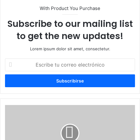
With Product You Purchase
Subscribe to our mailing list
to get the new updates!
Lorem ipsum dolor sit amet, consectetur.
Escribe
tu
correo
electrónico
PN
captura
“El
Cojo”,
quien