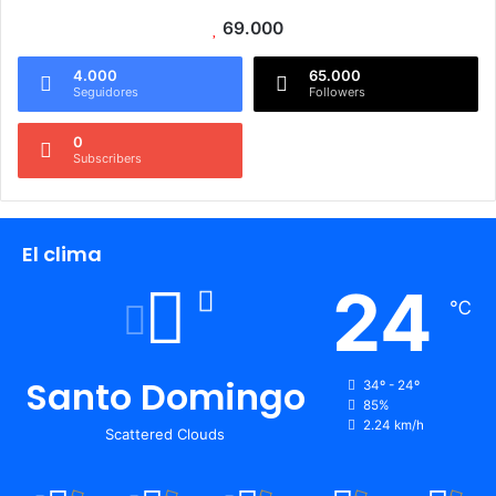
69.000
4.000
65.000
Seguidores
Followers
0
Subscribers
El clima
24
℃
Santo Domingo
34º - 24º
85%
2.24 km/h
Scattered Clouds