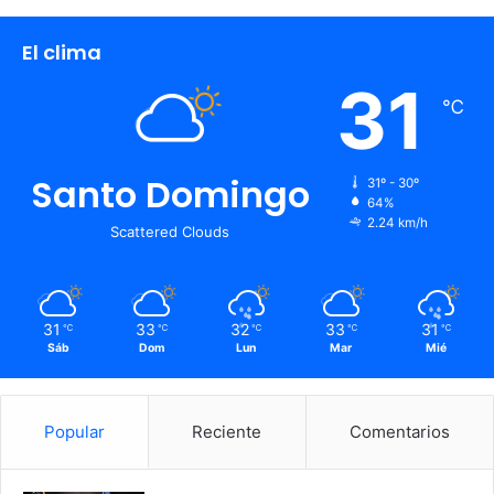
El clima
31
℃
Santo Domingo
31º - 30º
64%
2.24 km/h
Scattered Clouds
31
33
32
33
31
℃
℃
℃
℃
℃
Sáb
Dom
Lun
Mar
Mié
Popular
Reciente
Comentarios