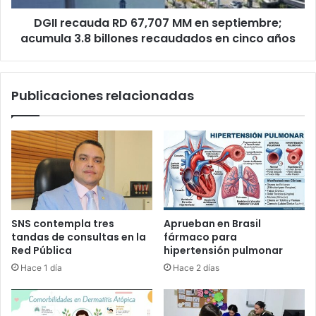
3.8
DGII recauda RD 67,707 MM en septiembre;
billones
recaudados
acumula 3.8 billones recaudados en cinco años
en
cinco
años
Publicaciones relacionadas
SNS contempla tres
Aprueban en Brasil
tandas de consultas en la
fármaco para
Red Pública
hipertensión pulmonar
Hace 1 día
Hace 2 días