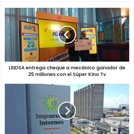
LEIDSA
entrega
cheque
a
mecánico
ganador
de
25
millones
LEIDSA entrega cheque a mecánico ganador de
con
el
25 millones con el Súper Kino Tv
Súper
Kino
DGII
Tv
recauda
RD
67,707
MM
en
septiembre;
acumula