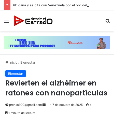
RD gana y se cita con Venezuela por el oro del softbol masculino de JCC-2026
Menú
B
Inicio
/
Bienestar
Bienestar
Revierten el alzhéimer en
ratones con nanopartículas
Send
prenxa100@gmail.com
7 de octubre de 2025
4
an
1 minuto de lectura