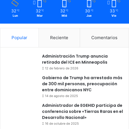
32
32
32
30
33
℃
℃
℃
℃
℃
Lun
Mar
Mié
Jue
Vie
Popular
Reciente
Comentarios
Administración Trump anuncia
retirada del ICE en Minneapolis
12 de febrero de 2026
Gobierno de Trump ha arrestado más
de 300 mil personas, preocupación
entre dominicanos NYC
14 de agosto de 2025
Administrador de EGEHID participa de
conferencia sobre «Tierras Raras en el
Desarrollo Nacional»
16 de octubre de 2025