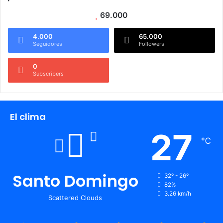
69.000
4.000
65.000
Seguidores
Followers
0
Subscribers
El clima
27
℃
Santo Domingo
32º - 26º
82%
3.26 km/h
Scattered Clouds