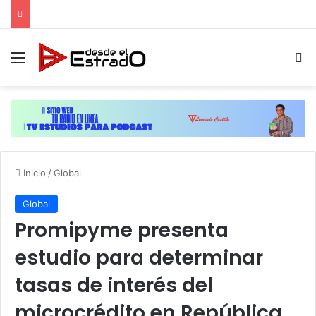
Menú
B
Inicio
/
Global
Global
Promipyme presenta
estudio para determinar
tasas de interés del
microcrédito en República