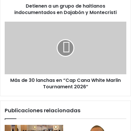
Detienen a un grupo de haitianos
y
Montecristi
indocumentados en Dajabón y Montecristi
Más
de
30
lanchas
en
“Cap
Cana
White
Marlin
Más de 30 lanchas en “Cap Cana White Marlin
Tournament
2026”
Tournament 2026”
Publicaciones relacionadas