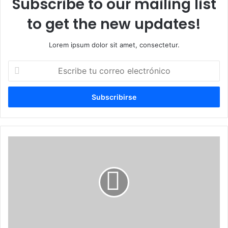
Subscribe to our mailing list
to get the new updates!
Lorem ipsum dolor sit amet, consectetur.
Escribe
tu
correo
electrónico
Detienen
a
un
grupo
de
haitianos
indocumentados
en
Dajabón